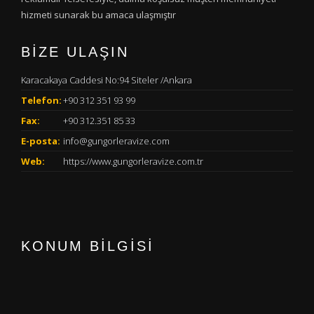
hizmeti sunarak bu amaca ulaşmıştır
BİZE ULAŞIN
Karacakaya Caddesi No:94 Siteler /Ankara
Telefon:
+90 312 351 93 99
Fax:
+90 312.351 85 33
E-posta:
info@gungorleravize.com
Web:
https://www.gungorleravize.com.tr
KONUM BİLGİSİ