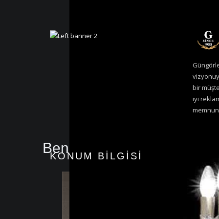
Güngörle
vizyonuyl
bir müşt
iyi rekla
memnuniy
Benzer Ürünler
KONUM BİLGİSİ