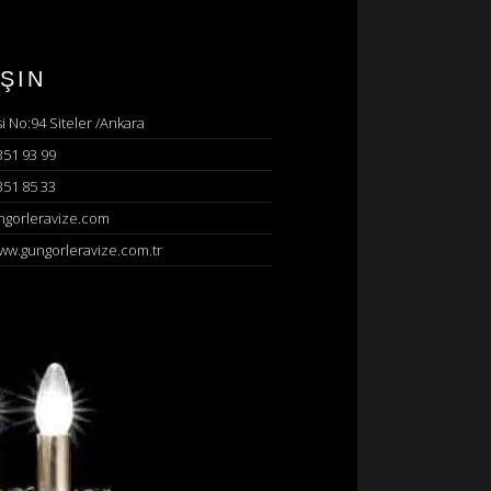
ŞIN
 No:94 Siteler /Ankara
351 93 99
351 85 33
ngorleravize.com
www.gungorleravize.com.tr