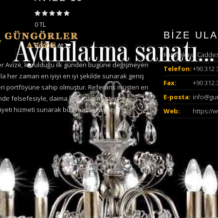
0 TL
BİZE ULA
Sepete At
Karacakaya Caddesi
r Avize, kurulduğu ilk günden bugüne değişmeyen
Telefon:
+90 312 
a her zaman en iyiyi en iyi şekilde sunarak geniş
Fax:
+90 312.
eri portföyüne sahip olmuştur. Referans müşteri en
E-posta:
info@gu
mdır felsefesiyle, daima koşulsuz müşteri
eti hizmeti sunarak bu amaca ulaşmıştır
Web:
https://