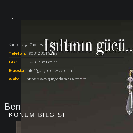
Karacakaya Caddesi No:94 Siteler /Ankara
Telefon:
+90 312 351 93 99
Fax:
+90 312.351 85 33
E-posta:
info@gungorleravize.com
Web:
https://www.gungorleravize.com.tr
Benzer Ürünler
KONUM BİLGİSİ