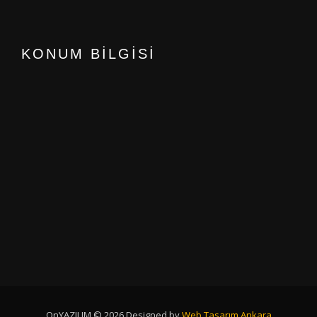
KONUM BİLGİSİ
OnYAZILIM © 2026 Designed by
Web Tasarım Ankara