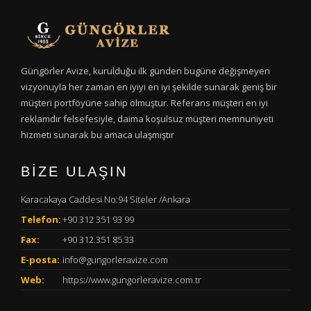
Güngörler Avize, kurulduğu ilk günden bugüne değişmeyen
vizyonuyla her zaman en iyiyi en iyi şekilde sunarak geniş bir
müşteri portföyüne sahip olmuştur. Referans müşteri en iyi
reklamdır felsefesiyle, daima koşulsuz müşteri memnuniyeti
hizmeti sunarak bu amaca ulaşmıştır
BİZE ULAŞIN
Karacakaya Caddesi No:94 Siteler /Ankara
Telefon:
+90 312 351 93 99
Fax:
+90 312.351 85 33
E-posta:
info@gungorleravize.com
Web:
https://www.gungorleravize.com.tr